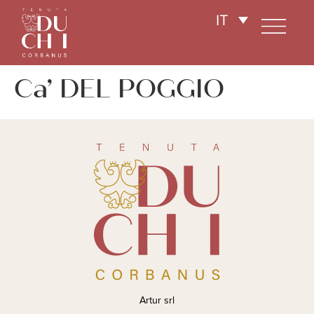
IT
Ca’ DEL POGGIO
Artur srl