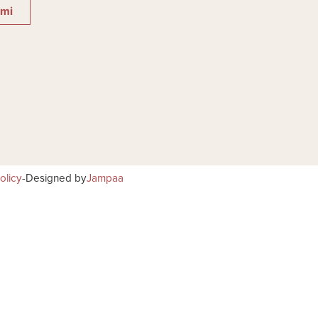
imi
olicy
-
Designed by
Jampaa