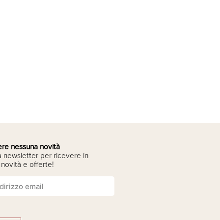
lery
Esperienze
Contatti
IT
re nessuna novità
lla newsletter per ricevere in
novità e offerte!