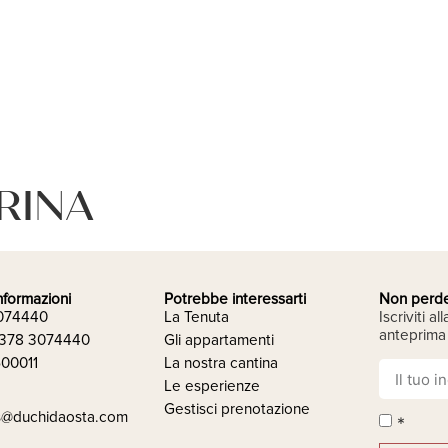
Home
La Tenuta
Appartamenti
Gal
BRINA
nformazioni
Potrebbe interessarti
Non perde
3074440
La Tenuta
Iscriviti a
anteprima 
 378 3074440
Gli appartamenti
600011
La nostra cantina
Le esperienze
Gestisci prenotazione
s@duchidaosta.com
*